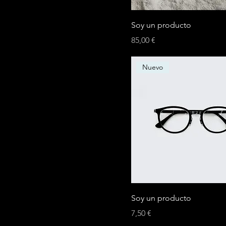
Soy un producto
Precio
85,00 €
Nuevo
Soy un producto
Precio
7,50 €