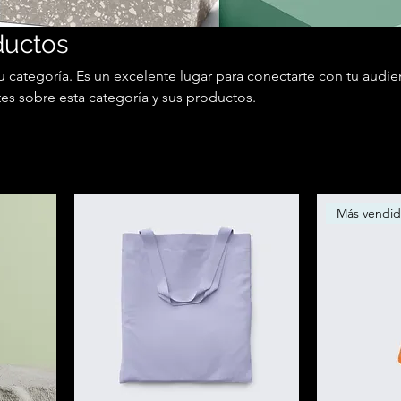
ductos
tu categoría. Es un excelente lugar para conectarte con tu audie
ntes sobre esta categoría y sus productos.
Más vendi