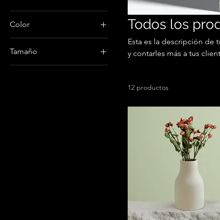
Todos los pro
Color
Esta es la descripción de 
Tamaño
y contarles más a tus clie
Grande
Mediano
12 productos
One size
Pequeño