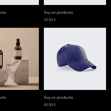
ucto
Soy un producto
Precio
25,00 €
ucto
Soy un producto
Precio
40,00 €