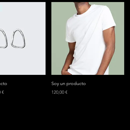
ucto
Soy un producto
io de oferta
Precio
0 €
120,00 €